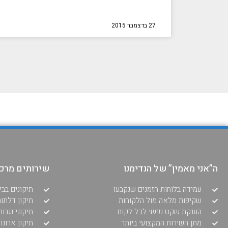
27 בדצמבר 2015
ה”אני מאמין” של הנדימנו
שירותים מרכז
עמידה בלוחות הזמנים שנקבעו
תיקונים בבי
שקיפות מלאה מול הלקוחות
תיקון דלתו
הענקת שקט נפשי לכל לקוח
תיקוני נגרו
מתן השירות המקצועי ביותר
תיקון ארונו