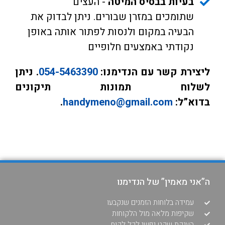
בעיות בבסיס המיטה
- העצים
שתומכים במזרן שבורים. ניתן לבדוק את
הבעיה במקום ולנסות לפתור אותה באופן
נקודתי באמצעים חלופיים
ליצירת קשר עם הנדימנו:
054-5463390
. ניתן
לשלוח תמונות תיקונים
בדוא”ל:
handymeno@gmail.com
.
ה”אני מאמין” של הנדימנו
עמידה בלוחות הזמנים שנקבעו
שקיפות מלאה מול הלקוחות
הענקת שקט נפשי לכל לקוח