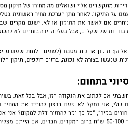
דירות מתקשרים אליי ושואלים מה מחירו של תיקון מסו
ם על התיקון. לאחר מתן הערכת מחיר ראשונית בטלפו
וחרים אם לאשר את התיקון או לא. ישנם מקרים שב
בודדות של שקלים, אבל בעלי הדירה בוחרים לא להשק
אליהן: תיקון ארונות מטבח (לעתים דלתות שפשוט יצ
נות שנעשו בצורה לא נכונה, ברזים דולפים, תיקון חלונ
יוני בתחום:
בתי אם לכתוב את הנקודה הזו, אבל בכל זאת. בשיח
ם שלי, אני נתקל לא פעם ברצון להוריד את המחיר ו
ורים בקיר”, “כל כך יקר להחזיר דלת למקום? אני אנ
להסתדר בעצמי” ועוד ועוד. הכל כדי לחסוך עוד 50-100 ש”ח ברוב המקרים. חברים, אם הייתם מצ