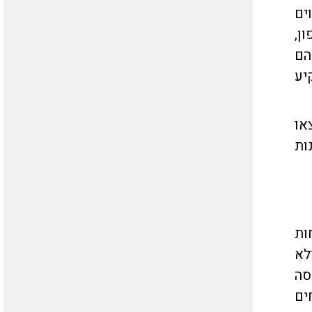
ים
ן,
הם
יע
או
ות
ות
לא
סה
ליחים