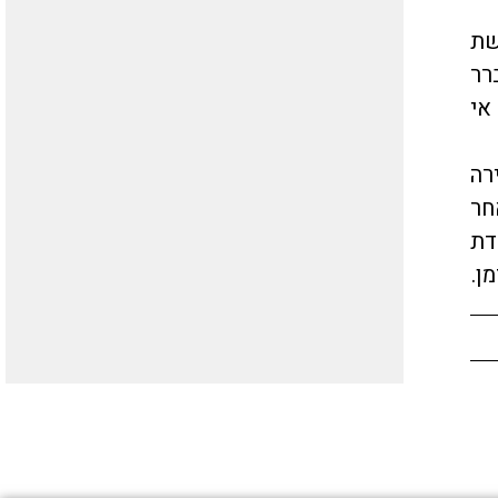
שת
רר
אי
רה
חר
דת
ן.