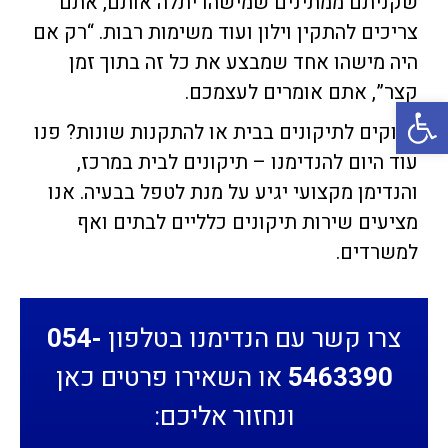
שקניתם ממתינים שמישהו יתלה אותם, אתם
צריכים להתקין וילון ועוד משימות רבות. “רק אם
היה מישהו אחד שמבצע את כל זה בתוך זמן
קצר”, אתם אומרים לעצמכם.
פתח סרגל נגישות
זקוקים לתיקונים בבית או להתקנות שונות? פנו
עוד היום להנדימנו – תיקונים לבית במרכז,
והנדימן מקצועי יגיע על מנת לטפל בבעיה. אנו
מציעים שירות תיקונים כלליים לבתים ואף
למשרדים.
צרו קשר עם הנדימנו בטלפון
054-
5463390
או השאירו פרטים כאן
ונחזור אליכם: